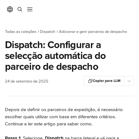
Ir para conteúdo principal
Todas as coleções
Dispatch
Adicionar e gerir parceiros de despacho
Dispatch: Configurar a
selecção automática do
parceiro de despacho
Copiar para LLM
24 de setembro de 2025
Depois de definir os parceiros de expedição, é necessário 
escolher quais utilizar com base em diferentes critérios. 
Continue a ler este artigo para saber como.
Passo 1.
 Selecione 
Dispatch
 na barra lateral e vá para a 