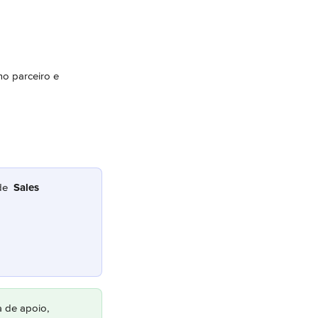
o parceiro e 
de 
Sales 
 de apoio, 