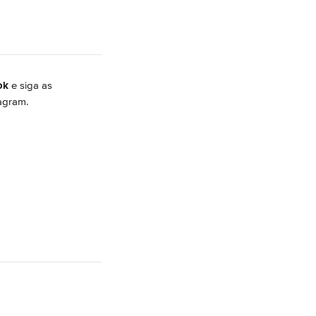
ok
 e siga as 
tagram.