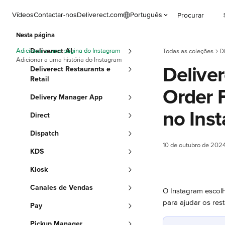
Ir para conteúdo principal
Vídeos
Contactar-nos
Deliverect.com
Português
Procurar
Nesta página
Adicionar a uma página do Instagram
Deliverect AI
Todas as coleções
Di
Adicionar a uma história do Instagram
Deliver
Deliverect Restaurants e
Retail
Order F
Delivery Manager App
no Ins
Direct
Dispatch
10 de outubro de 202
KDS
Kiosk
Canales de Vendas
O Instagram escolh
para ajudar os re
Pay
Pickup Manager