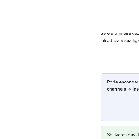
Se é a primeira vez
introduza a sua lig
Pode encontrar 
channels
 ➜ 
In
Se tiveres dúvi