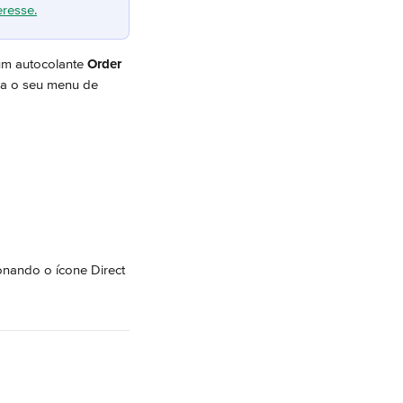
eresse.
um autocolante 
Order 
ra o seu menu de 
onando o ícone Direct 