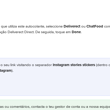
 que utiliza este autocolante, seleccione 
Deliverect
 ou 
ChatFood
 com
ação Deliverect Direct. De seguida, toque em 
Done
.
o seu link visitando o separador 
Instagram stories stickers
 (dentro 
stagram
).
das ou comentários, contacta o teu gestor de conta ou a nossa equipa