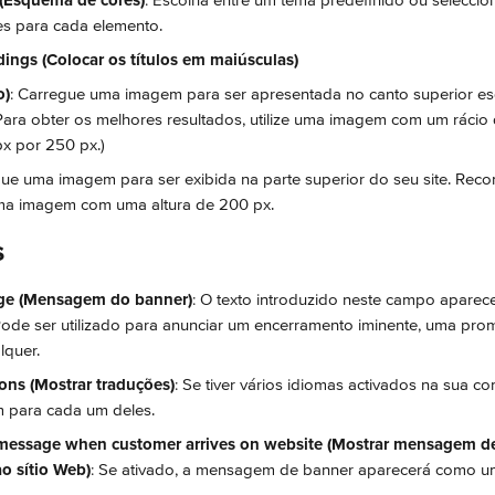
(Esquema de cores)
: Escolha entre um tema predefinido ou seleccio
res para cada elemento.
dings (Colocar os títulos em maiúsculas)
o)
: Carregue uma imagem para ser apresentada no canto superior es
ara obter os melhores resultados, utilize uma imagem com um rácio d
x por 250 px.)
gue uma imagem para ser exibida na parte superior do seu site. Re
uma imagem com uma altura de 200 px.
s
ge (Mensagem do banner)
: O texto introduzido neste campo apare
ode ser utilizado para anunciar um encerramento iminente, uma pro
lquer.
ons (Mostrar traduções)
: Se tiver vários idiomas activados na sua co
para cada um deles.
essage when customer arrives on website (Mostrar mensagem d
ao sítio Web)
: Se ativado, a mensagem de banner aparecerá como u