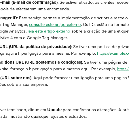
-mail (E-mail de confirmação)
: Se estiver ativado, os clientes receb
epois de efectuarem uma encomenda.
nager ID
: Este serviço permite a implementação de scripts e rastreio
e Tag Manager, 
consulte este artigo externo
. Os IDs estão no forma
ogle Analytics, 
leia este artigo externo
 sobre a criação de uma etique
ytics 4 com o Google Tag Manager.
 URL (URL da política de privacidade)
: Se tiver uma política de priv
eça aqui a hiperligação para a mesma. Por exemplo, 
https://example.c
ditions URL (URL dostermos e condições)
: Se tiver uma página de
 site, forneça a hiperligação para a mesma aqui. Por exemplo, 
https:
(URL sobre nós)
: Aqui pode fornecer uma ligação para uma página
ções sobre a sua empresa.
ver terminado, clique em 
Update
 para confirmar as alterações. A pré
lizada, mostrando quaisquer ajustes efectuados.