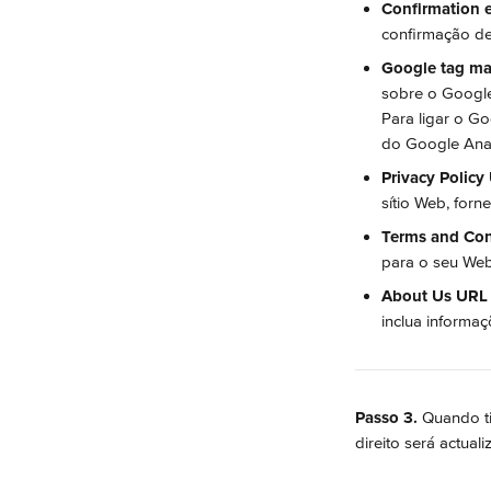
Confirmation e
confirmação d
Google tag ma
sobre o Googl
Para ligar o Go
do Google Anal
Privacy Policy
sítio Web, forn
Terms and Con
para o seu Web
About Us URL 
inclua informa
Passo 3.
 Quando ti
direito será actua