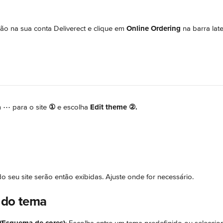
são na sua conta Deliverect e clique em 
Online Ordering
 na barra late
 ⋯ para o site 
①
 e escolha 
Edit theme
②.
o seu site serão então exibidas. Ajuste onde for necessário.
 do tema