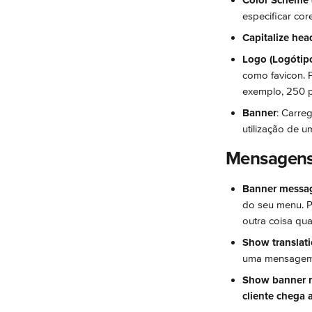
Color Scheme 
especificar co
Capitalize hea
Logo (Logótip
como favicon. P
exemplo, 250 p
Banner
: Carre
utilização de 
Mensagen
Banner messa
do seu menu. P
outra coisa qua
Show translati
uma mensagem 
Show banner m
cliente chega 