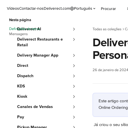
Ir para conteúdo principal
Vídeos
Contactar-nos
Deliverect.com
Português
Procurar
Nesta página
Definições do tema
Deliverect AI
Todas as coleções
C
Mensagens
Deliver
Deliverect Restaurants e
Retail
Person
Delivery Manager App
Direct
26 de janeiro de 202
Dispatch
KDS
Kiosk
Este artigo con
Canales de Vendas
Online Ordering
Pay
 Já criou o seu sítio de Encomendas Online e pretende alterar o seu aspeto? Siga estes passos para saber 
Pickup Manager