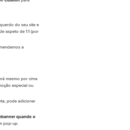
ne 
Custom
 para 
querdo do seu site e 
e aspeto de 1:1 (por 
comendamos a 
cerá mesmo por cima 
moção especial ou 
nta, pode adicionar 
ebanner quando o 
m pop-up.