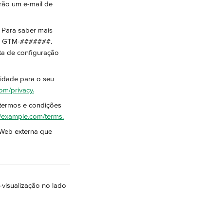
erão um e-mail de 
. Para saber mais 
to GTM-#######. 
ta de configuração 
acidade para o seu 
om/privacy.
 termos e condições 
//example.com/terms.
 Web externa que 
-visualização no lado 