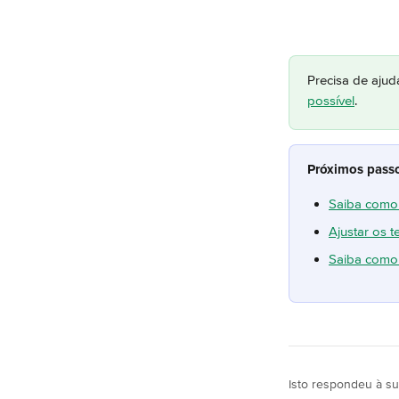
Precisa de ajud
possível
.
Próximos pass
Saiba como 
Ajustar os
Saiba como 
Isto respondeu à s