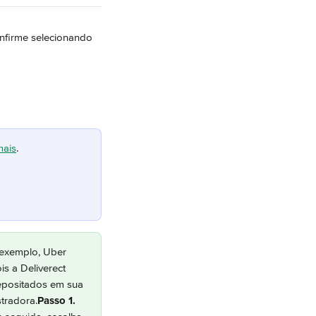
nfirme selecionando 
mais
.
 exemplo, Uber 
s a Deliverect 
epositados em sua 
tradora.
Passo 1.