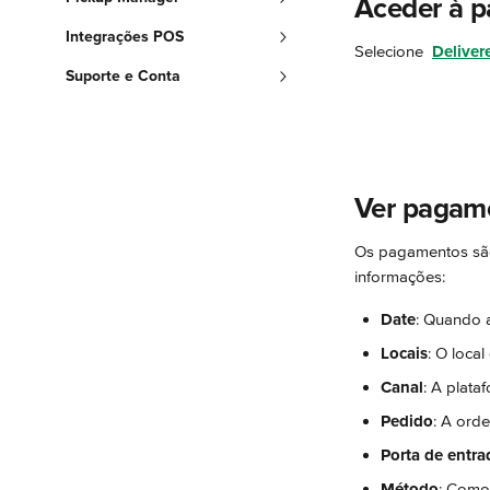
Aceder à p
Integrações POS
Selecione 
Deliver
Suporte e Conta
Ver pagam
Os pagamentos são
informações:
Date
: Quando a
Locais
: O local
Canal
: A plata
Pedido
: A ord
Porta de entra
Método
: Como 