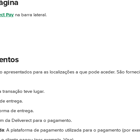
ágina
ect Pay
 na barra lateral.
entos
 apresentados para as localizações a que pode aceder. São forneci
 transação teve lugar.
 de entrega.
forma de entrega.
em da Deliverect para o pagamento.
da
: A plataforma de pagamento utilizada para o pagamento (por ex
o cliente pagou (por exemplo, Visa).