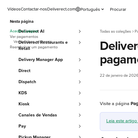
Ir para conteúdo principal
Vídeos
Contactar-nos
Deliverect.com
Português
Procurar
Nesta página
Aceder à página
Deliverect AI
Todas as coleções
P
Ver pagamentos
Deliver
Ver detalhes adicionais
Deliverect Restaurants e
Reembolsar um pagamento
Retail
pagam
Delivery Manager App
Direct
22 de janeiro de 202
Dispatch
KDS
Visite a página 
Pa
Kiosk
Canales de Vendas
Leia este arti
Pay
Pickup Manager