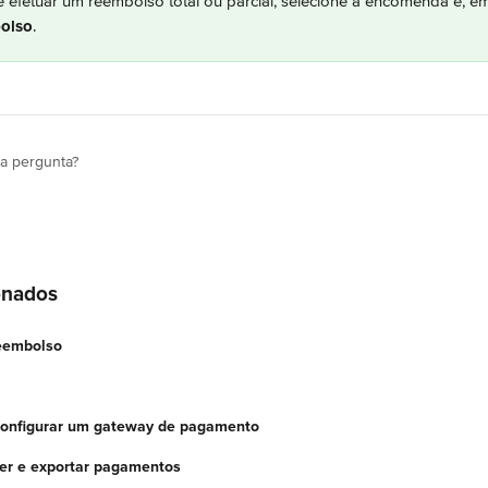
e efetuar um reembolso total ou parcial, selecione a encomenda e, e
olso
.
ua pergunta?
onados
reembolso
Configurar um gateway de pagamento
Ver e exportar pagamentos