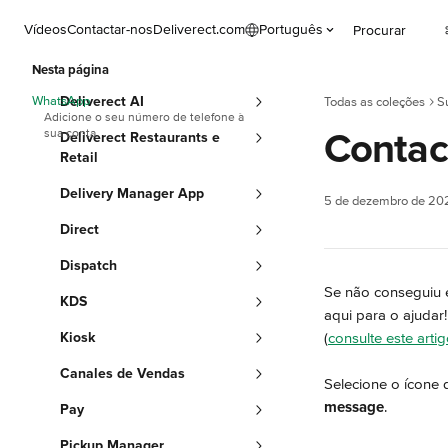
Ir para conteúdo principal
Vídeos
Contactar-nos
Deliverect.com
Português
Procurar
Nesta página
WhatsApp
Deliverect AI
Todas as coleções
S
Adicione o seu número de telefone à
Contac
sua conta
Deliverect Restaurants e
Retail
Delivery Manager App
5 de dezembro de 20
Direct
Dispatch
Se não conseguiu 
KDS
aqui para o ajuda
Kiosk
(
consulte este arti
Canales de Vendas
Selecione o ícone d
message
.
Pay
Pickup Manager