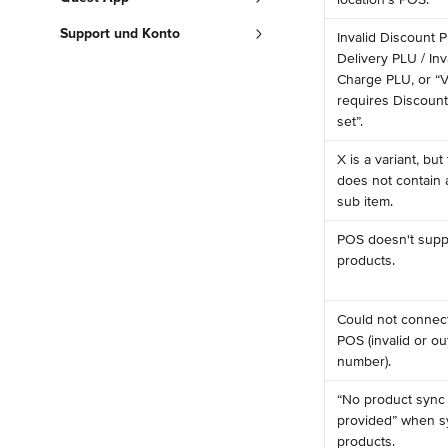
Support und Konto
Invalid Discount P
Delivery PLU / Inv
Charge PLU, or “
requires Discount
set”.
X is a variant, but
does not contain a
sub item.
POS doesn't suppo
products.
Could not connect
POS (invalid or ou
number).
“No product sync 
provided” when s
products.