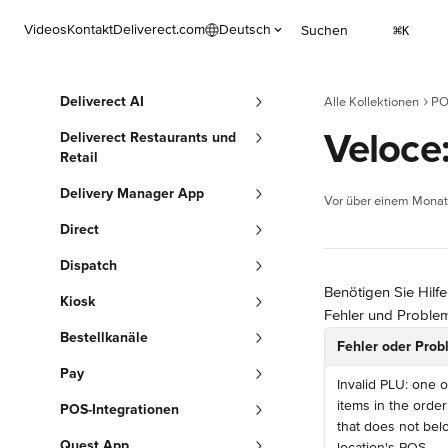
Zum Hauptinhalt springen
Videos
Kontakt
Deliverect.com
Deutsch
Suchen
⌘
K
Deliverect AI
Alle Kollektionen
PO
Veloce
Deliverect Restaurants und
Retail
Delivery Manager App
Vor über einem Monat 
Direct
Dispatch
Benötigen Sie Hilfe
Kiosk
Fehler und Proble
Bestellkanäle
Fehler oder Pro
Pay
Invalid PLU: one 
items in the orde
POS-Integrationen
that does not belo
Quest App
location's POS.