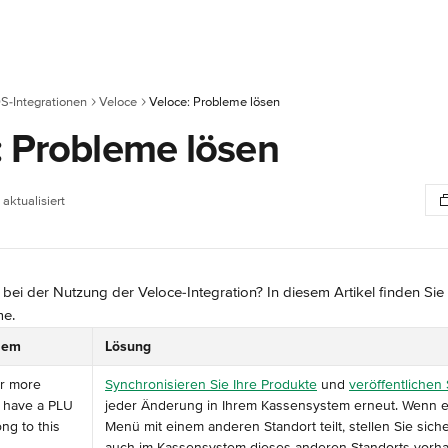
S-Integrationen
Veloce
Veloce: Probleme lösen
: Probleme lösen
aktualisiert
 bei der Nutzung der Veloce-Integration? In diesem Artikel finden Sie
me.
blem
Lösung
or more 
Synchronisieren Sie Ihre Produkte
 und 
veröffentlichen
r have a PLU 
jeder Änderung in Ihrem Kassensystem erneut. Wenn ei
ng to this 
Menü mit einem anderen Standort teilt, stellen Sie sicher
auch im Kassensystem dieses anderen Standorts vorha