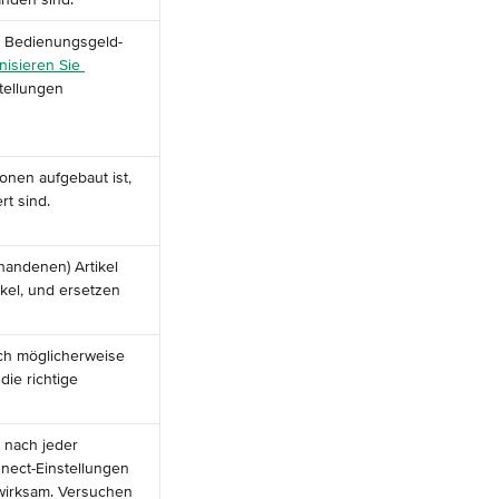
er Bedienungsgeld-
isieren Sie 
stellungen 
ionen aufgebaut ist, 
rt sind.
handenen) Artikel 
el, und ersetzen 
ch möglicherweise 
die richtige 
 nach jeder 
ect-Einstellungen 
irksam. Versuchen 