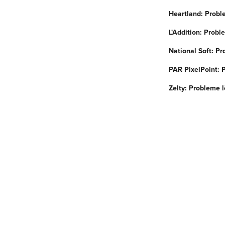
Heartland: Probl
L'Addition: Probl
National Soft: P
PAR PixelPoint:
Zelty: Probleme 