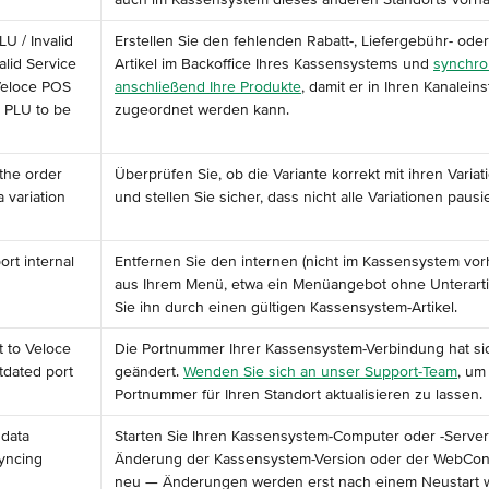
LU / Invalid 
Erstellen Sie den fehlenden Rabatt-, Liefergebühr- od
alid Service 
Artikel im Backoffice Ihres Kassensystems und 
synchron
Veloce POS 
anschließend Ihre Produkte
, damit er in Ihren Kanalein
 PLU to be 
zugeordnet werden kann.
 the order 
Überprüfen Sie, ob die Variante korrekt mit ihren Variat
 variation 
und stellen Sie sicher, dass nicht alle Variationen pausie
rt internal 
Entfernen Sie den internen (nicht im Kassensystem vor
aus Ihrem Menü, etwa ein Menüangebot ohne Unterartik
Sie ihn durch einen gültigen Kassensystem-Artikel.
 to Veloce 
Die Portnummer Ihrer Kassensystem-Verbindung hat si
tdated port 
geändert. 
Wenden Sie sich an unser Support-Team
, um 
Portnummer für Ihren Standort aktualisieren zu lassen.
data 
Starten Sie Ihren Kassensystem-Computer oder -Server
yncing 
Änderung der Kassensystem-Version oder der WebConn
neu — Änderungen werden erst nach einem Neustart w