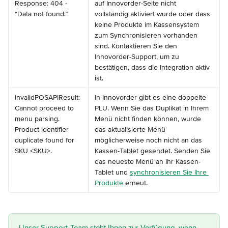
Response: 404 - 
auf Innovorder-Seite nicht 
“Data not found.”
vollständig aktiviert wurde oder dass 
keine Produkte im Kassensystem 
zum Synchronisieren vorhanden 
sind. Kontaktieren Sie den 
Innovorder-Support, um zu 
bestätigen, dass die Integration aktiv 
ist.
InvalidPOSAPIResult: 
In Innovorder gibt es eine doppelte 
Cannot proceed to 
PLU. Wenn Sie das Duplikat in Ihrem 
menu parsing. 
Menü nicht finden können, wurde 
Product identifier 
das aktualisierte Menü 
duplicate found for 
möglicherweise noch nicht an das 
SKU <SKU>.
Kassen-Tablet gesendet. Senden Sie 
das neueste Menü an Ihr Kassen-
Tablet und 
synchronisieren Sie Ihre 
Produkte
 erneut.
Unser Support-Team steht Ihnen zur Verfügung, wenn 