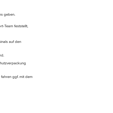
ms geben.
t-Team feststellt, 
inals auf den 
rd.
chutzverpackung 
 fahren ggf. mit dem 