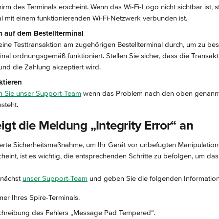
rm des Terminals erscheint. Wenn das Wi-Fi-Logo nicht sichtbar ist, st
l mit einem funktionierenden Wi-Fi-Netzwerk verbunden ist.
n auf dem Bestellterminal
eine Testtransaktion am zugehörigen Bestellterminal durch, um zu bes
nal ordnungsgemäß funktioniert. Stellen Sie sicher, dass die Transakt
 und die Zahlung akzeptiert wird.
ktieren
en Sie unser Support-Team
 wenn das Problem nach den oben genannte
steht.
igt die Meldung „Integrity Error“ an
grierte Sicherheitsmaßnahme, um Ihr Gerät vor unbefugten Manipulatio
heint, ist es wichtig, die entsprechenden Schritte zu befolgen, um d
unächst 
unser Support-Team
 und geben Sie die folgenden Informatio
er Ihres Spire-Terminals.
chreibung des Fehlers „Message Pad Tempered“.