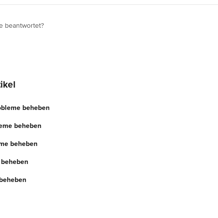
e beantwortet?
ikel
robleme beheben
leme beheben
eme beheben
 beheben
 beheben