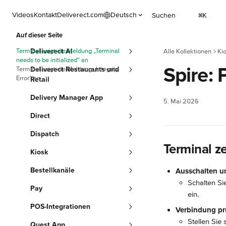
Zum Hauptinhalt springen
Videos
Kontakt
Deliverect.com
Deutsch
Suchen
⌘
K
Auf dieser Seite
Terminal zeigt die Meldung „Terminal
Deliverect AI
Alle Kollektionen
Ki
needs to be initialized“ an
Spire:
Terminal zeigt die Meldung „Integrity
Deliverect Restaurants und
Error“ an
Retail
Delivery Manager App
5. Mai 2026
Direct
Dispatch
Terminal ze
Kiosk
Bestellkanäle
Ausschalten u
Schalten Si
Pay
ein.
POS-Integrationen
Verbindung pr
Stellen Sie
Quest App