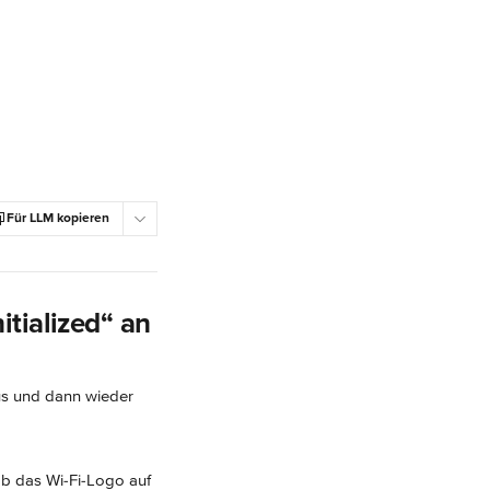
Für LLM kopieren
itialized“ an
us und dann wieder 
ob das Wi-Fi-Logo auf 