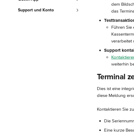
dem Bildschi
Support und Konto
das Termina
Testtransaktio
Führen Sie 
Kassentermi
verarbeitet
Support konta
Kontaktier
weiterhin be
Terminal ze
Dies ist eine inte
diese Meldung ersc
Kontaktieren Sie z
Die Seriennumm
Eine kurze Bes