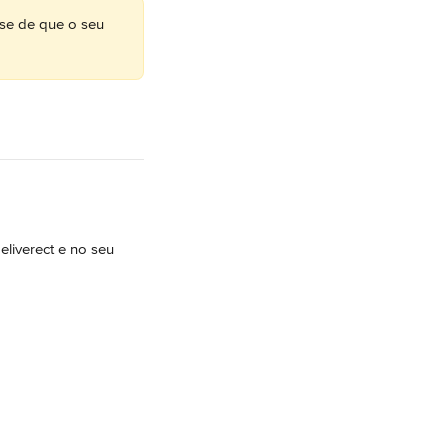
-se de que o seu 
liverect e no seu 