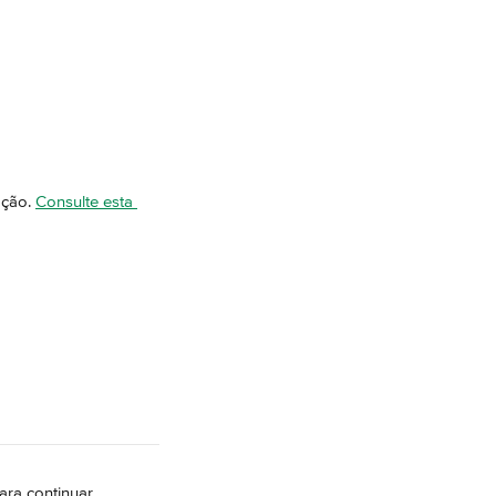
ação. 
Consulte esta 
ara continuar.