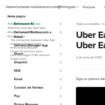
Ir para conteúdo principal
Vídeos
Contactar-nos
Deliverect.com
Português
Procurar
Nesta página
Aceder à página de Lojas
Deliverect AI
Todas as coleções
C
Adicionar uma loja Uber Eats
Uber Ea
Ativar uma loja Uber Eats
Deliverect Restaurants e
Erros comuns
Retail
The connection between Uber Eats
Uber E
and Deliverect has failed
Delivery Manager App
error.invalid_Request
Could not provision store
Direct
Can't find target HTML element
2 de junho de 2026
Invalid client
Dispatch
KDS
Siga os passos dest
Kiosk
Canales de Vendas
Pay
Pickup Manager