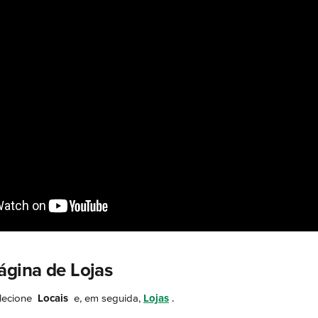
ágina de Lojas
lecione 
Locais 
 e, em seguida, 
Lojas
.