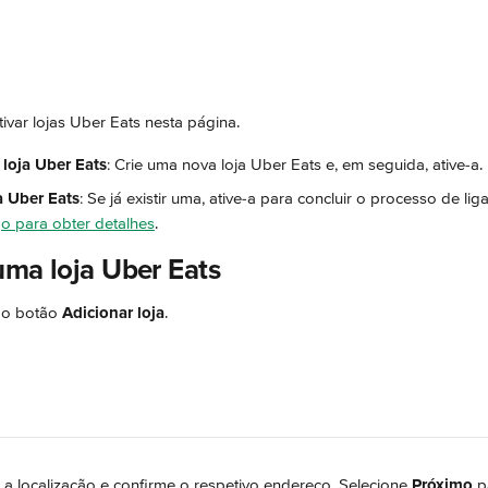
ivar lojas Uber Eats nesta página.
loja Uber Eats
: Crie uma nova loja Uber Eats e, em seguida, ative-a.
a Uber Eats
: Se já existir uma, ative-a para concluir o processo de lig
go para obter detalhes
.
uma loja Uber Eats
 o botão 
Adicionar loja
.
 a localização e confirme o respetivo endereço. Selecione 
Próximo
 p