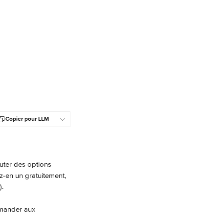
Copier pour LLM
cuter des options 
z-en un gratuitement, 
).
emander aux 