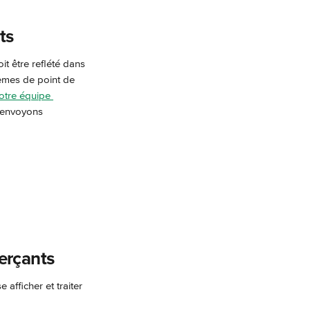
ts
t être reflété dans 
tèmes de point de 
otre équipe 
 envoyons 
erçants
 afficher et traiter 