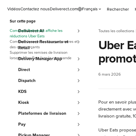
Passer au contenu principal
Vidéos
Contactez nous
Deliverect.com
Français
Rechercher
Sur cette page
Comment Deliverect affiche les
Deliverect AI
Toutes les collections
réductions Uber Eats
Uber Ea
Combiner les remises des partenaires et
Deliverect Restaurants et
des commerçants
Retail
Supprimer les remises de livraison
promot
lorsque Uber Eats livre la commande
Delivery Manager App
Direct
6 mars 2026
Dispatch
KDS
Pour en savoir plus
Kiosk
directement avec v
Plateformes de livraison
livraison gratuite,
Pay
Uber Eats propose 
Pickup Manager