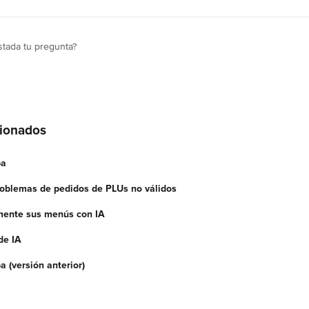
tada tu pregunta?
cionados
ba
oblemas de pedidos de PLUs no válidos
mente sus menús con IA
de IA
 (versión anterior)