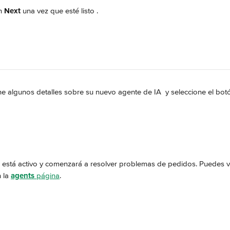
n 
Next
 una vez que esté listo 
.
ne algunos detalles sobre su nuevo agente de IA 
 y seleccione el bot
 está activo y comenzará a resolver problemas de pedidos. Puedes ve
 la 
agents
 página
.