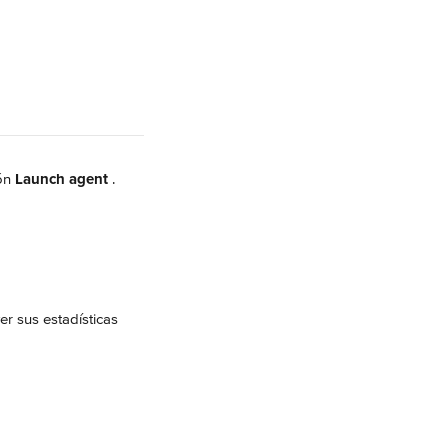
ón 
Launch agent 
.
r sus estadísticas 