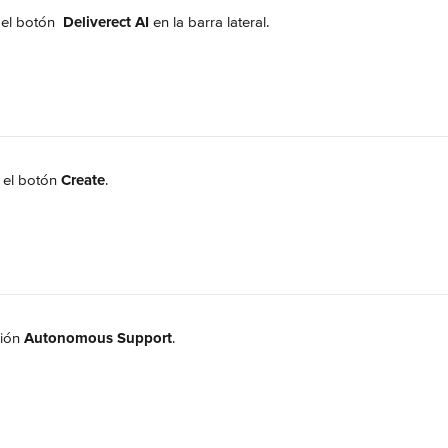
 el botón 
Deliverect
AI
 en la barra lateral.
 el botón 
Create
.
ción 
Autonomous Support
.