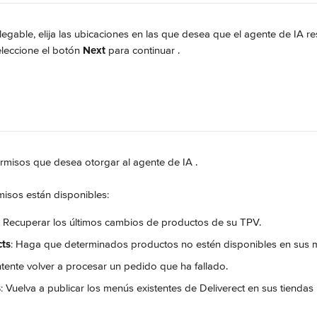
legable, elija las ubicaciones en las que desea que el agente de IA res
eleccione el botón 
Next
 para continuar 
.
permisos que desea otorgar al agente de IA 
.
misos están disponibles:
: Recuperar los últimos cambios de productos de su TPV.
ts
: Haga que determinados productos no estén disponibles en sus 
Intente volver a procesar un pedido que ha fallado.
s
: Vuelva a publicar los menús existentes de Deliverect en sus tiendas