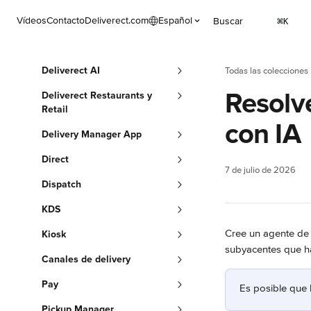
Ir al contenido principal
Vídeos
Contacto
Deliverect.com
Español
Buscar
⌘
K
Deliverect AI
Todas las colecciones
Resolv
Deliverect Restaurants y
Retail
con IA
Delivery Manager App
Direct
7 de julio de 2026
Dispatch
KDS
Cree un agente de 
Kiosk
subyacentes que h
Canales de delivery
Pay
Es posible que 
Pickup Manager