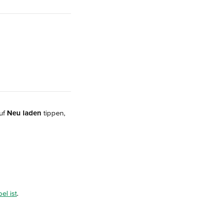
uf 
Neu laden 
tippen, 
el ist
.