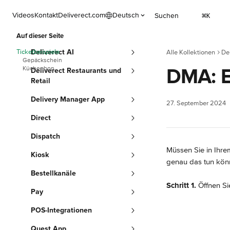
Zum Hauptinhalt springen
Videos
Kontakt
Deliverect.com
Deutsch
Suchen
⌘
K
Auf dieser Seite
Ticketbeispiele
Deliverect AI
Alle Kollektionen
De
Gepäckschein
DMA: E
Küchenbon
Deliverect Restaurants und
Retail
Delivery Manager App
27. September 2024
Direct
Dispatch
Müssen Sie in Ihrem
Kiosk
genau das tun kön
Bestellkanäle
Schritt 1. 
Öffnen Si
Pay
POS-Integrationen
Quest App