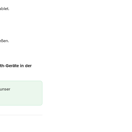
blet.
eßen.
th-Geräte in der 
unser 