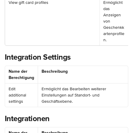
View gift card profiles
Ermöglicht 
das 
Anzeigen 
von 
Geschenkk
artenprofile
n.
Integration Settings
Name der 
Beschreibung
Berechtigung
Edit 
Ermöglicht das Bearbeiten weiterer 
additional 
Einstellungen auf Standort- und 
settings
Geschäftsebene.
Integrationen
Name der 
Beschreibung