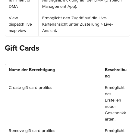
fulfilment on 
Auftragsabwicklung auf der DMA (Dispatch 
DMA
Management App).
View 
Ermöglicht den Zugriff auf die Live-
dispatch live 
Kartenansicht unter Zustellung > Live-
map view
Ansicht.
Gift Cards
Name der Berechtigung
Beschreibu
ng
Create gift card profiles
Ermöglicht 
das 
Erstellen 
neuer 
Geschenkk
arten.
Remove gift card profiles
Ermöglicht 