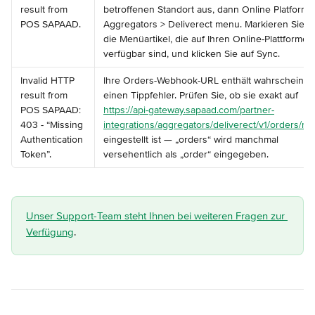
result from 
betroffenen Standort aus, dann Online Platform 
POS SAPAAD.
Aggregators > Deliverect menu. Markieren Sie 
die Menüartikel, die auf Ihren Online-Plattformen
verfügbar sind, und klicken Sie auf Sync.
Invalid HTTP 
Ihre Orders-Webhook-URL enthält wahrscheinlic
result from 
einen Tippfehler. Prüfen Sie, ob sie exakt auf 
POS SAPAAD: 
https://api-gateway.sapaad.com/partner-
403 - “Missing 
integrations/aggregators/deliverect/v1/orders/n
Authentication 
eingestellt ist — „orders“ wird manchmal 
Token”.
versehentlich als „order“ eingegeben.
Unser Support-Team steht Ihnen bei weiteren Fragen zur 
Verfügung
.