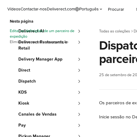
Ir para conteúdo principal
Vídeos
Contactar-nos
Deliverect.com
Português
Procurar
Nesta página
Editar as definições de um parceiro de
Deliverect AI
Todas as coleções
D
expedição
Dispatc
Eliminar um parceiro de expedição
Deliverect Restaurants e
Retail
parcei
Delivery Manager App
Direct
25 de setembro de 2
Dispatch
KDS
Os parceiros de e
Kiosk
Canales de Vendas
Inicie sessão no De
Pay
Pickup Manager