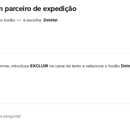
m parceiro de expedição
 o botão 
⋯ 
 e escolha 
Deletar 
.
irmar, introduza 
EXCLUIR
 na caixa de texto e selecione o botão 
Dele
ua pergunta?