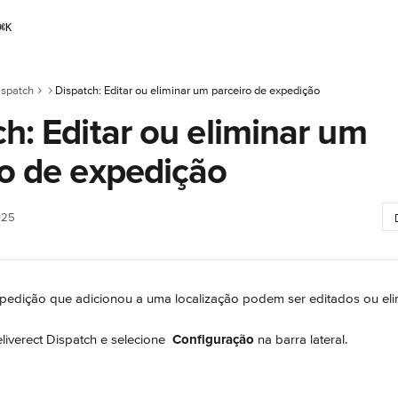
⌘
K
ispatch
Dispatch: Editar ou eliminar um parceiro de expedição
h: Editar ou eliminar um
ro de expedição
025
xpedição que adicionou a uma localização podem ser editados ou eli
liverect Dispatch e selecione 
Configuração
 na barra lateral.