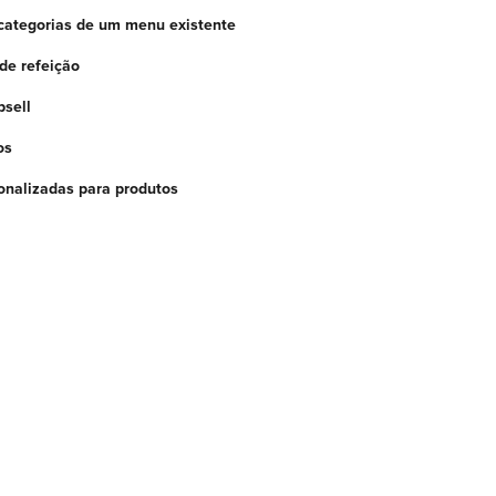
e categorias de um menu existente
de refeição
psell
os
sonalizadas para produtos