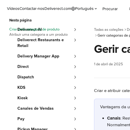
Ir para conteúdo principal
Vídeos
Contactar-nos
Deliverect.com
Português
Procurar
Nesta página
Criar uma categoria de produto
Deliverect AI
Todas as coleções
D
Atribuir uma categoria a um produto
Gerir categorias de
Deliverect Restaurants e
Gerir c
Retail
Delivery Manager App
1 de abril de 2025
Direct
Dispatch
KDS
Criar e atribuir ca
Kiosk
Vantagens da ut
Canales de Vendas
Canais
: Res
Pay
Normalmente
Pickup Manager