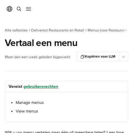
Naar de hoofdinhoud
Alle collecties
Deliverect Restaurants en Retail
Menus (voor Restaurants)
Vertaal een menu
Kopiëren voor LLM
Meer dan een week geleden bijgewerkt
Vereist 
gebruikersrechten
Manage menus
View menus
Wilt u uw menu vertalen naar één of meerdere talen? Leer hoe 