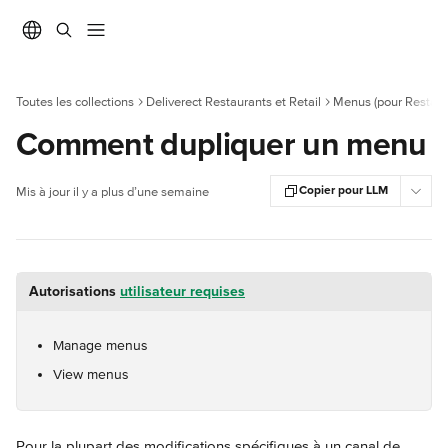
Passer au contenu principal
Toutes les collections
Deliverect Restaurants et Retail
Menus (pour Restaur
Comment dupliquer un menu
Copier pour LLM
Mis à jour il y a plus d’une semaine
Autorisations 
utilisateur requises
Manage menus
View menus
Pour la plupart des modifications spécifiques à un canal de 