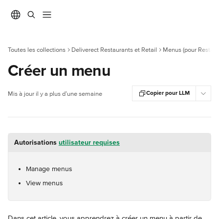
Passer au contenu principal
Toutes les collections
Deliverect Restaurants et Retail
Menus (pour Restaur
Créer un menu
Copier pour LLM
Mis à jour il y a plus d’une semaine
Autorisations 
utilisateur requises
Manage menus
View menus
Dans cet article, vous apprendrez à créer un menu à partir de 