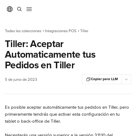
Ir al contenido principal
Todas las colecciones
Integraciones POS
Tiller
Tiller: Aceptar
Automaticamente tus
Pedidos en Tiller
Copiar para LLM
5 de junio de 2023
Es posible aceptar automáticamente tus pedidos en Tiller, pero 
primeramente tendrás que activar esta configuración en tu 
tablet o back-office de Tiller.
Necesitarás una versión superior a la versión 3.11.10 del 