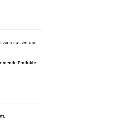
te verknüpft werden 
immende Produkte 
ft
.