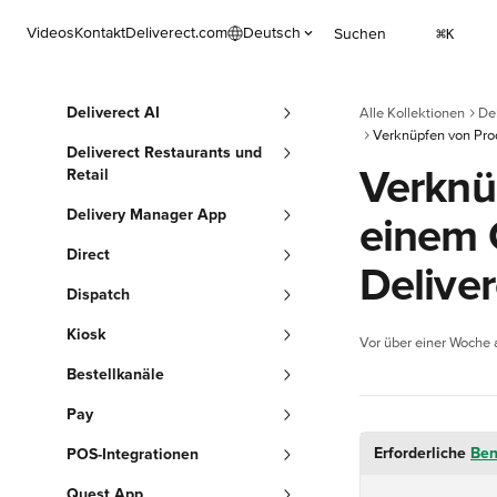
Zum Hauptinhalt springen
Videos
Kontakt
Deliverect.com
Deutsch
Suchen
⌘
K
Deliverect AI
Alle Kollektionen
Del
Deliverect Restaurants und
Verknü
Retail
Delivery Manager App
einem 
Direct
Deliver
Dispatch
Kiosk
Vor über einer Woche a
Bestellkanäle
Pay
Erforderliche 
Ben
POS-Integrationen
Quest App