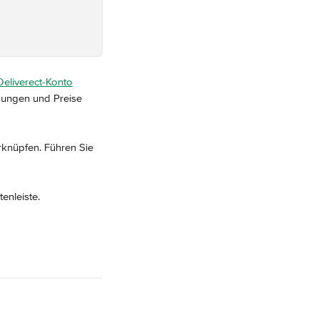
 Deliverect-Konto
bungen und Preise 
rknüpfen. Führen Sie 
tenleiste.