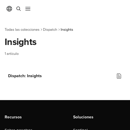
Ir al contenido principal
Todas las colecciones
Dispatch
Insights
Insights
1 artículo
Dispatch: Insights
Recursos
Soluciones