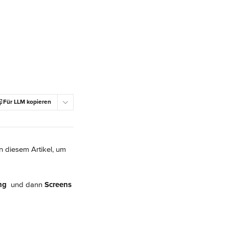
Für LLM kopieren
n diesem Artikel, um 
ng 
 und dann 
Screens 