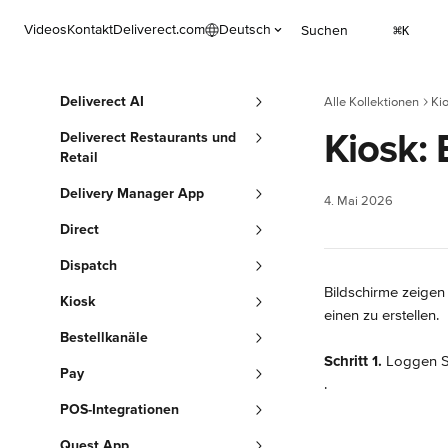
Zum Hauptinhalt springen
Videos
Kontakt
Deliverect.com
Deutsch
Suchen
⌘
K
Deliverect AI
Alle Kollektionen
Ki
Kiosk: 
Deliverect Restaurants und
Retail
Delivery Manager App
4. Mai 2026
Direct
Dispatch
Bildschirme zeigen
Kiosk
einen zu erstellen.
Bestellkanäle
Schritt 1.
 Loggen Si
Pay
.
POS-Integrationen
Quest App