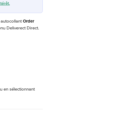
térêt.
 autocollant 
Order 
nu Deliverect Direct. 
ou en sélectionnant 