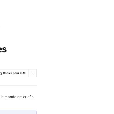
r Instagram
es
Copier pour LLM
 le monde entier afin 