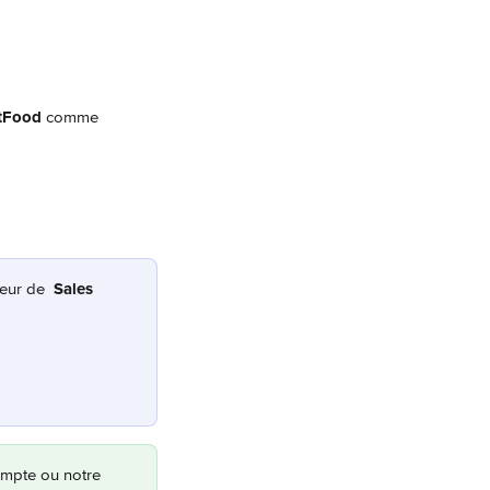
tFood
 comme 
rieur de 
Sales 
ompte ou notre 