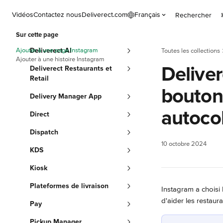
Passer au contenu principal
Vidéos
Contactez nous
Deliverect.com
Français
Rechercher
Sur cette page
Ajouter à une page Instagram
Deliverect AI
Toutes les collections
Ajouter à une histoire Instagram
Deliver
Deliverect Restaurants et
Retail
bouton 
Delivery Manager App
autocol
Direct
Dispatch
10 octobre 2024
KDS
Kiosk
Plateformes de livraison
Instagram a choisi 
d'aider les restau
Pay
Pickup Manager