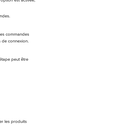
e option est activée, 
andes.
e les commandes 
s de connexion.
étape peut être 
er les produits 