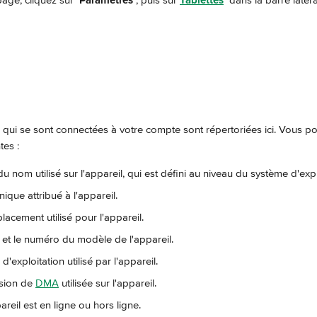
age, cliquez sur 
Paramètres
, puis sur 
Tablettes
 dans la barre latéra
s qui se sont connectées à votre compte sont répertoriées ici. Vous po
tes :
t du nom utilisé sur l'appareil, qui est défini au niveau du système d'expl
unique attribué à l'appareil.
placement utilisé pour l'appareil.
 et le numéro du modèle de l'appareil.
d'exploitation utilisé par l'appareil.
rsion de 
DMA
 utilisée sur l'appareil.
ppareil est en ligne ou hors ligne.