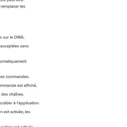
t remplacer les 
hés sur le DMA.
t acceptées sans 
utomatiquement 
er des commandes.
commande est affiché.
s des chaînes.
ccéder à l'application.
on est activée, les 