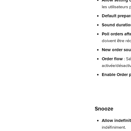
Allow setting 
les utilisateurs
Default prepar
Sound duratio
Poll orders aft
doivent être ré
New order sou
Order flow 
: S
activée/désacti
Enable Order 
Snooze
Allow indefini
indéfiniment.