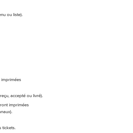
nu ou liste).
t imprimées 
çu, accepté ou livré).
seront imprimées 
anaux).
 tickets.