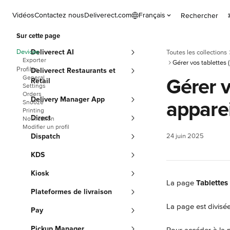
Passer au contenu principal
Vidéos
Contactez nous
Deliverect.com
Français
Rechercher
Sur cette page
Devices
Deliverect AI
Toutes les collections
Exporter
Gérer vos tablettes (
Profiles
Deliverect Restaurants et
General
Gérer v
Retail
Settings
Orders
Delivery Manager App
apparei
Snooze
Printing
Direct
Notification
Modifier un profil
Dispatch
24 juin 2025
KDS
Kiosk
La page 
Tablettes
Plateformes de livraison
La page est divisée
Pay
Pickup Manager