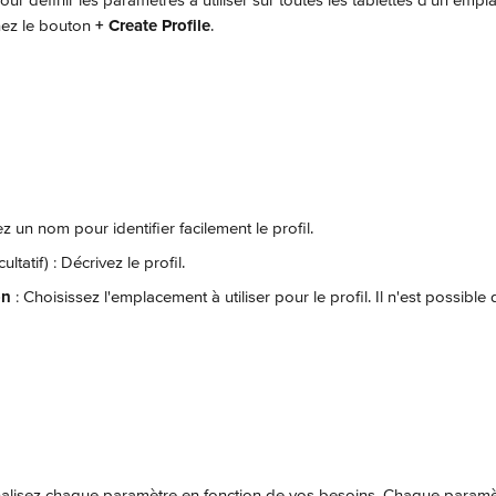
our définir les paramètres à utiliser sur toutes les tablettes d'un emp
nez le bouton 
+ Create Profile
.
ez un nom pour identifier facilement le profil.
cultatif) : Décrivez le profil.
on 
: Choisissez l'emplacement à utiliser pour le profil. Il n'est possible 
alisez chaque paramètre en fonction de vos besoins. Chaque paramèt