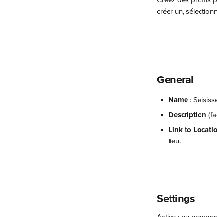
Créez des profils p
créer un, sélection
General
Name 
: Saisiss
Description
 (fa
Link to Locati
lieu.
Settings
Activez ou personn