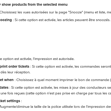
y show products from the selected menu
 Choisissez les vues autorisées sur la page "Snooze" (menu et liste, me
noozing
 : Si cette option est activée, les articles peuvent être snoozés.
tte option est activée, l'impression est autorisée.
rint order tickets 
: Si cette option est activée, les commandes seron
dès leur réception.
ket when 
: Choisissez à quel moment imprimer le bon de commande (re
dates 
: Si cette option est activée, les mises à jour des conducteurs 
une fois reçues (cette option n'est pas prise en charge par tous les c
ket settings 
:
 Augmente/diminue la taille de la police utilisée lors de l'impression des