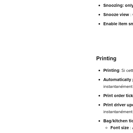
Snoozing: onl
Snooze view 
:
Enable item s
Printing
Printing
: Si ce
Automatically p
instantanément 
Print order tic
Print driver up
instantanément 
Bag/kitchen tic
Font size
 :