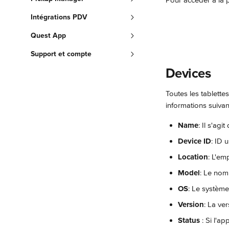
Pour accéder à la p
Intégrations PDV
Quest App
Support et compte
Devices
Toutes les tablette
informations suivan
Name
: Il s'agi
Device ID
: ID 
Location
: L'em
Model
: Le nom
OS
: Le système 
Version
: La ve
Status
 : Si l'a