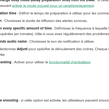
orange busy mode (delay preparation time) from the DMA 
: Si cett
 peuvent 
activer le mode occupé pour un canal/emplacement
.
ation time 
: Définir le temps de préparation à utiliser pour les comm
n 
: Choisissez la durée de diffusion des alertes sonores.
er every specific amount of time 
: Définissez la fréquence à laquell
cupérées (en minutes). Utile si vous avez régulièrement des problème
nds audio name 
: Choisissez le son de notification à utiliser.
électionnez 
Adjust
 pour spécifier le déroulement des ordres. Chaque 
vée.
packing 
: Activer pour utiliser la 
fonctionnalité d'emballage
.
te snoozing
 : si cette option est activée, les utilisateurs peuvent snooz