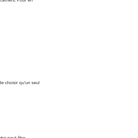
lacement. Pour en 
de choisir qu'un seul 
re peut être 