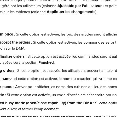
 géré par les utilisateurs (colonne 
Ajustable par l'utilisateur
 ) et peu
s sur les tablettes (colonne 
Appliquer les changements
).
m price 
: Si cette option est activée, les prix des articles seront affic
accept the orders 
: Si cette option est activée, les commandes seron
ion sur le DMA.
inalize orders 
: Si cette option est activée, les commandes seront a
placées vers la section 
Finished
.
g orders 
: Si cette option est activée, les utilisateurs peuvent annul
r name 
: si cette option est activée, le nom du coursier qui livre une 
en name
 : Activer pour afficher les noms des cuisines au lieu des nom
de 
: Si cette option est activée, un code d'accès est nécessaire pour a
red busy mode (open/close capability) from the DMA 
: Si cette opti
uvent ouvrir et fermer l'emplacement.