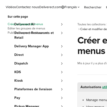
Passer au contenu principal
Vidéos
Contactez nous
Deliverect.com
Français
Rechercher
Sur cette page
Créer un groupe de menus
Deliverect AI
Toutes les collections
Editer les groupes de menus
Créer et modifier d
Publier des groupes de menus
Deliverect Restaurants et
Créer e
Retail
Delivery Manager App
menus
Direct
Dispatch
Mis à jour il y a plus 
KDS
Kiosk
Autorisations 
uti
Plateformes de livraison
Pay
Manage menu
Pickup Manager
View menus