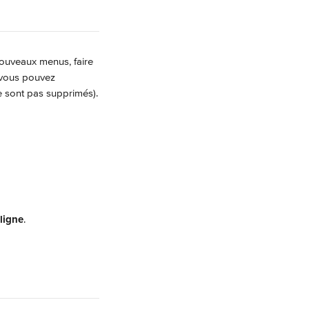
nouveaux menus, faire 
 vous pouvez 
e sont pas supprimés).
ligne
.