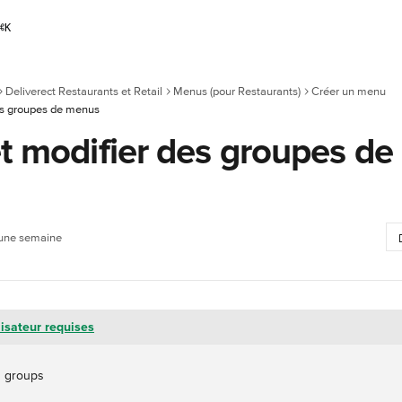
⌘
K
Deliverect Restaurants et Retail
Menus (pour Restaurants)
Créer un menu
es groupes de menus
t modifier des groupes de
d’une semaine
lisateur requises
 groups