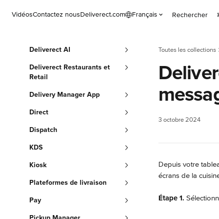
Passer au contenu principal
Vidéos
Contactez nous
Deliverect.com
Français
Rechercher
Deliverect AI
Toutes les collections
Delive
Deliverect Restaurants et
Retail
messag
Delivery Manager App
Direct
3 octobre 2024
Dispatch
KDS
Depuis votre table
Kiosk
écrans de la cuisine
Plateformes de livraison
Étape 1.
 Sélection
Pay
Pickup Manager