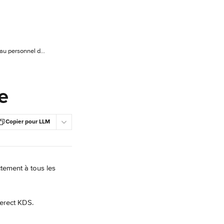
Deliverect KDS : Envoyer des messages au personnel de cuisine
e
Copier pour LLM
ement à tous les 
verect KDS.