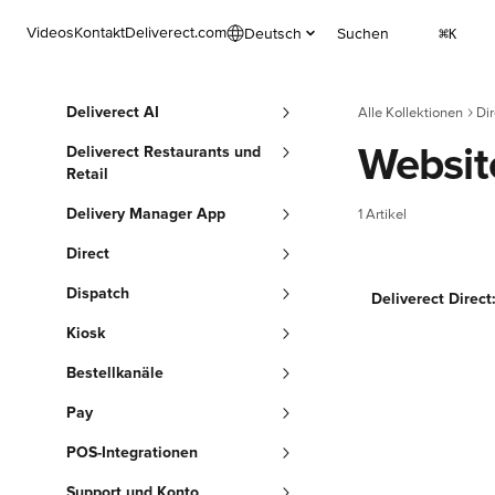
Zum Hauptinhalt springen
Videos
Kontakt
Deliverect.com
Deutsch
Suchen
⌘
K
Deliverect AI
Alle Kollektionen
Dir
Websit
Deliverect Restaurants und
Retail
Delivery Manager App
1 Artikel
Direct
Dispatch
Deliverect Direct
Kiosk
Bestellkanäle
Pay
POS-Integrationen
Support und Konto