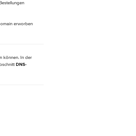
Bestellungen 
 Domain erworben 
n können. In der 
schnitt 
DNS-