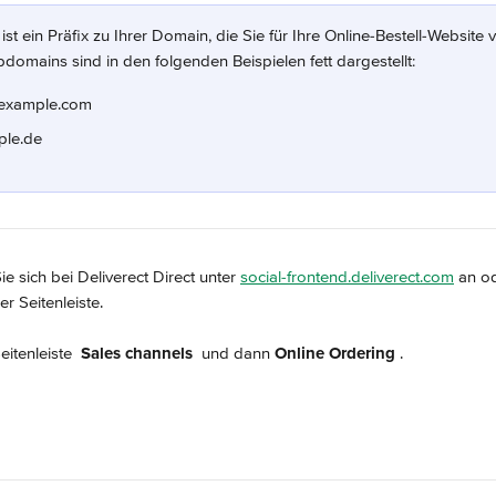
st ein Präfix zu Ihrer Domain, die Sie für Ihre Online-Bestell-Website
domains sind in den folgenden Beispielen fett dargestellt:
.example.com
ple.de
e sich bei Deliverect Direct unter 
social-frontend.deliverect.com
 an o
der Seitenleiste.
eitenleiste 
Sales channels 
 und dann 
Online Ordering
.