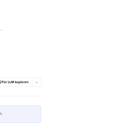
 Ordering: Eine benutzerdefinierte Domäne konfigurieren
Für LLM kopieren
. 