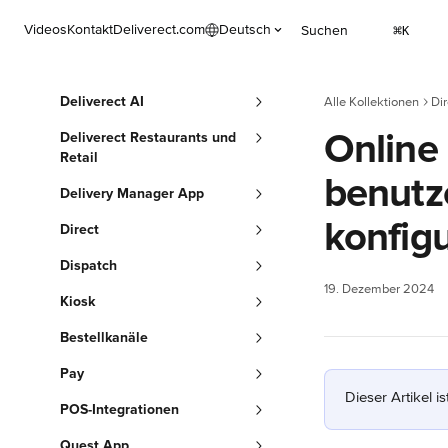
Zum Hauptinhalt springen
Videos
Kontakt
Deliverect.com
Deutsch
Suchen
⌘
K
Deliverect AI
Alle Kollektionen
Dir
Online 
Deliverect Restaurants und
Retail
benutz
Delivery Manager App
konfigu
Direct
Dispatch
19. Dezember 2024
Kiosk
Bestellkanäle
Pay
Dieser Artikel i
POS-Integrationen
Quest App