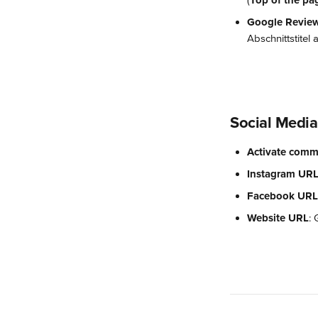
(
Top of the pa
Google Review 
Abschnittstitel 
Social Media
Activate comm
Instagram UR
Facebook URL
Website URL
: