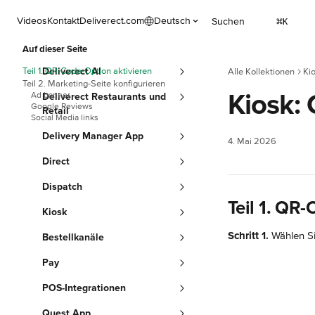
Zum Hauptinhalt springen
Videos
Kontakt
Deliverect.com
Deutsch
Suchen
⌘
K
Auf dieser Seite
Teil 1. QR-Code-Option aktivieren
Deliverect AI
Alle Kollektionen
Ki
Teil 2. Marketing-Seite konfigurieren
Kiosk:
Ad banner
Deliverect Restaurants und
Google Reviews
Retail
Social Media links
Delivery Manager App
4. Mai 2026
Direct
Dispatch
Teil 1. QR
Kiosk
Schritt 1.
 Wählen Si
Bestellkanäle
Pay
POS-Integrationen
Quest App