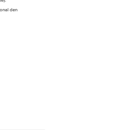
te).
ional den 