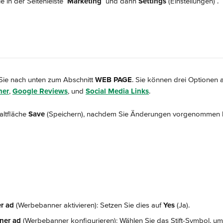
e in der Seitenleiste 
Marketing 
 und dann 
Settings
 (Einstellungen) 
.
 Sie nach unten zum Abschnitt 
WEB PAGE
. Sie können drei Optionen a
ner
, 
Google Reviews
, und 
Social Media Links
.
ltfläche 
Save
 (Speichern), nachdem Sie Änderungen vorgenommen 
r ad
 (Werbebanner aktivieren): Setzen Sie dies auf 
Yes
 (Ja).
ner ad
 (Werbebanner konfigurieren): Wählen Sie das Stift-Symbol, um 