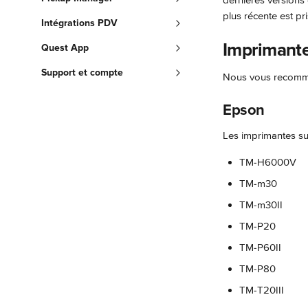
dernières versions 
plus récente est pr
Intégrations PDV
Imprimant
Quest App
Support et compte
Nous vous recomman
Epson
Les imprimantes su
TM-H6000V
TM-m30
TM-m30II
TM-P20
TM-P60II
TM-P80
TM-T20III