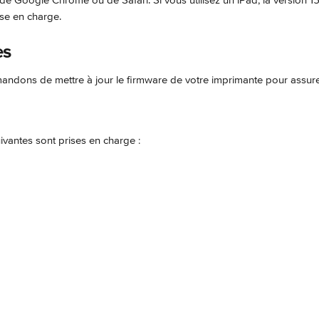
de Google Chrome ou de Safari. Si vous utilisez un iPad, la version 1
ise en charge.
es
dons de mettre à jour le firmware de votre imprimante pour assurer 
ivantes sont prises en charge :