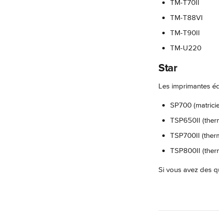
TM-T70II
TM-T88VI
TM-T90II
TM-U220
Star
Les imprimantes é
SP700 (matricie
TSP650II (ther
TSP700II (ther
TSP800II (ther
Si vous avez des qu