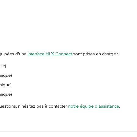
quipées d'une 
interface Hi X Connect
 sont prises en charge :
lle)
mique)
mique)
mique)
estions, n'hésitez pas à contacter 
notre équipe d'assistance
.