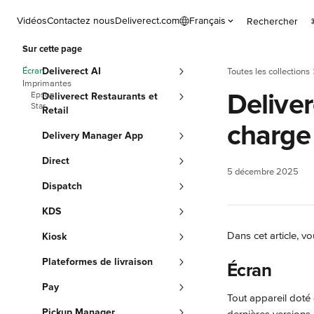
Passer au contenu principal
Vidéos
Contactez nous
Deliverect.com
Français
Rechercher
Sur cette page
Écran
Deliverect AI
Toutes les collections
Imprimantes
Deliver
Epson
Deliverect Restaurants et
Star
Retail
charge
Delivery Manager App
Direct
5 décembre 2025
Dispatch
KDS
Dans cet article, v
Kiosk
Plateformes de livraison
Écran
Pay
Tout appareil doté 
Pickup Manager