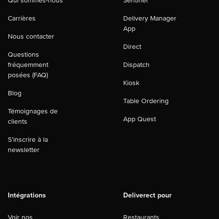
Qui sommes-nous
Sentinel
Carrières
Delivery Manager
App
Nous contacter
Direct
Questions
fréquemment
Dispatch
posées (FAQ)
Kiosk
Blog
Table Ordering
Témoignages de
App Quest
clients
S’inscrire à la
newsletter
Intégrations
Deliverect pour
Voir nos
Restaurants