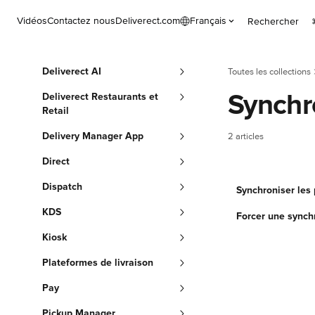
Passer au contenu principal
Vidéos
Contactez nous
Deliverect.com
Français
Rechercher
Deliverect AI
Toutes les collections
Synchr
Deliverect Restaurants et
Retail
Delivery Manager App
2 articles
Direct
Dispatch
Synchroniser les
KDS
Forcer une synch
Kiosk
Plateformes de livraison
Pay
Pickup Manager