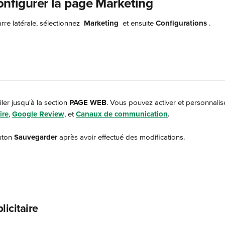
onfigurer la page Marketing
rre latérale, sélectionnez 
Marketing 
 et ensuite 
Configurations
.
iler jusqu'à la section 
PAGE WEB
. Vous pouvez activer et personnalise
ire
, 
Google Review
, et 
Canaux de communication
.
uton 
Sauvegarder
 après avoir effectué des modifications.
icitaire