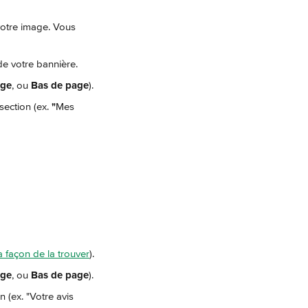
votre image. Vous 
 de votre bannière.
age
, ou 
Bas de page
).
section (ex. 
"
Mes 
a façon de la trouver
).
age
, ou 
Bas de page
).
n (ex. "Votre avis 