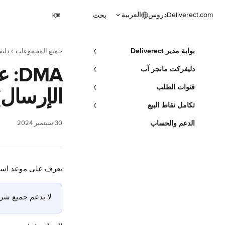
خط وانتقل إلى المحتوى الرئيسي
Deliverect.com
دروس
العربية
بحث
⌘
K
بوابة مدير Deliverect
جميع المجموعات
دليف
DMA
دليفركت مانجر آب
قنوات الطلب
الإرسال)
تكامل نقاط البيع
الدعم والحساب
30 سبتمبر 2024
تعرف على موعد استلا
لا يدعم جميع شركا